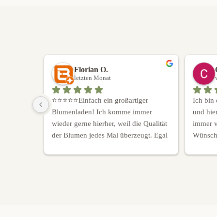
Sarah N.
letztes Jahr
 
Das Team von Vergiss.Mein.Nicht. hat 
Immer
en: ein 
sich sehr liebevoll um unsere 
Arbeit
Hochzeitsfloristik gekümmert. Im 
haben
chön
Vorgespräch konnten wir Wünsche 
und s
und Vorstellungen äußern, haben dem 
bis ba
Team aber größtenteils freie Hand 
gelassen. Wir waren vom Ergebnis 
total begeistert. Immer wieder gerne!